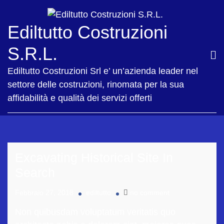
Ediltutto Costruzioni
S.R.L.
Ediltutto Costruzioni Srl e’ un’azienda leader nel
settore delle costruzioni, rinomata per la sua
affidabilità e qualità dei servizi offerti
Excavating Historical Site In
Search
Febbraio 27, 2018
ediltutto
no comment
Non quibusdam voluptatum veritatis quo