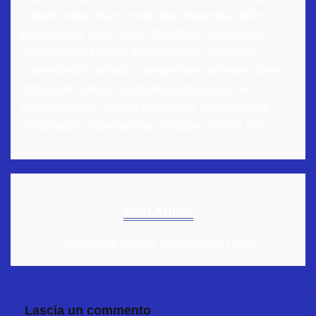
Labore odio vitae, molestiae expedita dolor
perspiciatis quas quae blanditiis laudantium
voluptatum! Neque sed corporis cupiditate
consectetur pariatur, saepe iure dolorum libero
obcaecati, amet voluptate accusamus hic
consequuntur. Ipsum explicabo libero harum
voluptatum repudiandae aliquam rerum ex?
Next Article
Conducting Electric Construction Home
Lascia un commento