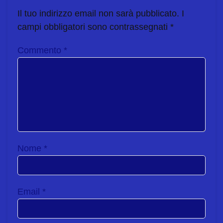
Il tuo indirizzo email non sarà pubblicato.
I
campi obbligatori sono contrassegnati
*
Commento
*
Nome
*
Email
*