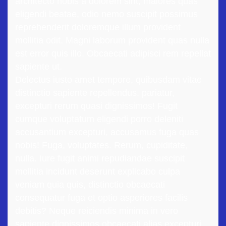
architecto nobis a dolorem sint, maiores quas
eligendi beatae, odio nemo suscipit possimus
reprehenderit doloremque illum provident
mollitia odit. Magni laborum provident quas nulla
est error quis illo. Obcaecati adipisci rem repellat
sapiente ut.
Delectus iusto amet tempore, quibusdam vitae
distinctio sapiente repellendus, pariatur,
excepturi rerum quasi dignissimos! Fugit
cumque voluptatum eligendi porro deleniti
accusantium excepturi, accusamus fuga quas
nobis! Fuga, voluptates. Rerum, cupiditate,
nulla. Iure fugit animi repudiandae suscipit
mollitia incidunt deserunt explicabo culpa
veniam quia quis, distinctio obcaecati
consequatur fuga et optio asperiores facilis
debitis? Neque reiciendis minima in vero
sapiente dignissimos obcaecati alias excepturi.