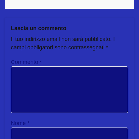
Lascia un commento
Il tuo indirizzo email non sarà pubblicato.
I
campi obbligatori sono contrassegnati
*
Commento
*
Nome
*