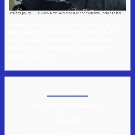
Neque porro quisquam est, qui dolorem ipsum
quia dolor sit amet, consectetur, adipisci velit,
sed quia non numquam eius modi tempora
incidunt ut labore et dolore magnam aliquam
quaerat voluptatem.
Previous Article
Painting Wall White Roller Brush
Next Article
Construction Of Villa In Texas Style