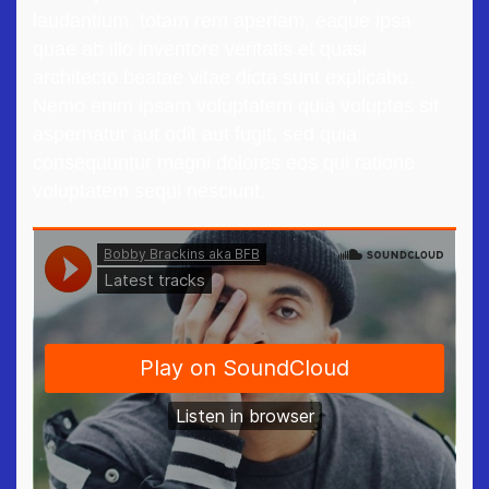
laudantium, totam rem aperiam, eaque ipsa
quae ab illo inventore veritatis et quasi
architecto beatae vitae dicta sunt explicabo.
Nemo enim ipsam voluptatem quia voluptas sit
aspernatur aut odit aut fugit, sed quia
consequuntur magni dolores eos qui ratione
voluptatem sequi nesciunt.