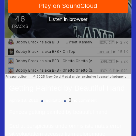
Getting Painted by Beautiful Hand
Aprile 19, 2019
ediltutto
no comment
Fences getting painted by beautiful hand
Sed ut perspiciatis unde omnis iste natus error
sit voluptatem accusantium doloremque