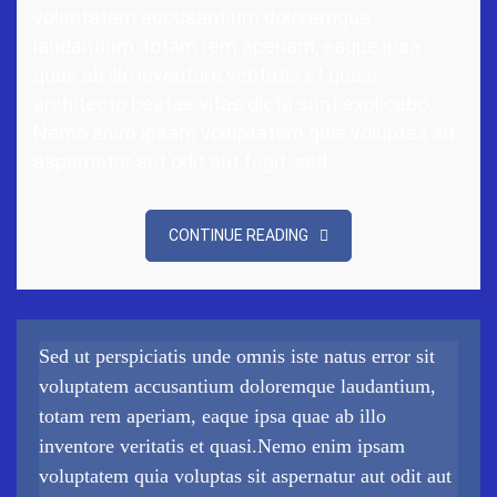
voluptatem accusantium doloremque
laudantium, totam rem aperiam, eaque ipsa
quae ab illo inventore veritatis et quasi
architecto beatae vitae dicta sunt explicabo.
Nemo enim ipsam voluptatem quia voluptas sit
aspernatur aut odit aut fugit, sed…
CONTINUE READING
Sed ut perspiciatis unde omnis iste natus error sit
voluptatem accusantium doloremque laudantium,
totam rem aperiam, eaque ipsa quae ab illo
inventore veritatis et quasi.Nemo enim ipsam
voluptatem quia voluptas sit aspernatur aut odit aut