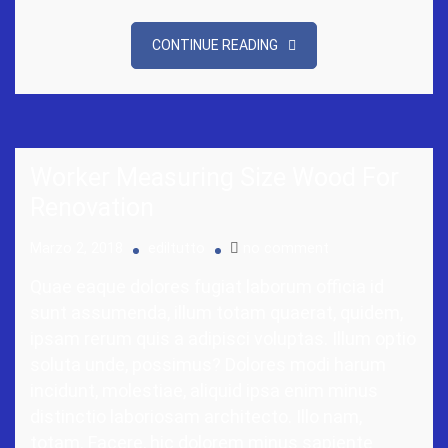
CONTINUE READING
Worker Measuring Size Wood For
Renovation
Marzo 2, 2018
ediltutto
no comment
Quae eaque dolores fugiat laborum officia id
sunt assumenda, illum totam quaerat, quidem,
ipsam rerum quis a adipisci voluptas. Illum optio
soluta unde, possimus? Dolores modi harum
incidunt, molestiae, aliquid ipsa enim minus
distinctio laboriosam architecto. Illo nam,
totam. Facere, hic dolorem minus sapiente