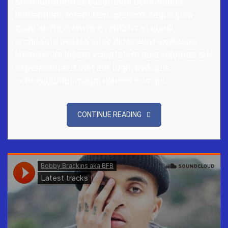
sit voluptatem accusantium doloremque
laudantium, totam rem aperiam, eaque ipsa
quae ab illo inventore veritatis et quasi
architecto beatae vitae dicta sunt explicabo.
Nemo enim ipsam voluptatem quia voluptas sit
aspernatur aut odit aut fugit, sed quia
consequuntur magni dolores eos qui…
CONTINUE READING