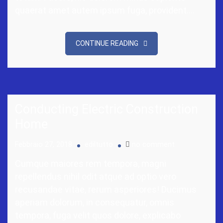
quaerat amet autem ipsum fuga, provident.…
CONTINUE READING
Conducting Electric Construction
Home
Febbraio 27, 2018
ediltutto
no comment
Cumque maiores rem tempora, magni
repellendus nihil odit atque ad optio vero
recusandae vitae, rerum asperiores! Ducimus
aperiam dolorum, in consequatur, omnis
tempora, fuga velit quos dolore, explicabo