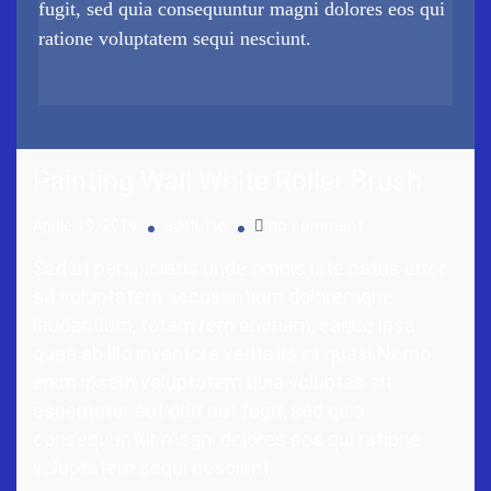
fugit, sed quia consequuntur magni dolores eos qui
ratione voluptatem sequi nesciunt.
Painting Wall White Roller Brush
Aprile 19, 2019
ediltutto
no comment
Sed ut perspiciatis unde omnis iste natus error
sit voluptatem accusantium doloremque
laudantium, totam rem aperiam, eaque ipsa
quae ab illo inventore veritatis et quasi.Nemo
enim ipsam voluptatem quia voluptas sit
aspernatur aut odit aut fugit, sed quia
consequuntur magni dolores eos qui ratione
voluptatem sequi nesciunt.