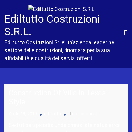
Ediltutto Costruzioni
S.R.L.
Ediltutto Costruzioni Srl e’ un’azienda leader nel
settore delle costruzioni, rinomata per la sua
affidabilità e qualità dei servizi offerti
Construction Of Villa In Texas
Style
Aprile 19, 2019
ediltutto
no comment
Sed ut perspiciatis unde omnis iste natus error