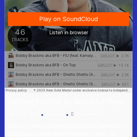
Getting Painted by Beautiful Hand
Aprile 19, 2019
ediltutto
no comment
Fences getting painted by beautiful hand Sed ut
perspiciatis unde omnis iste natus error sit