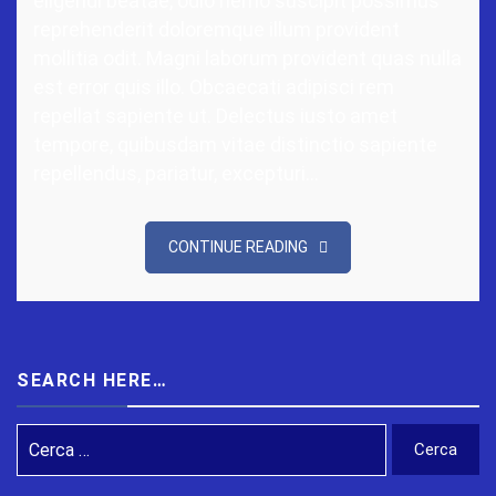
eligendi beatae, odio nemo suscipit possimus
reprehenderit doloremque illum provident
mollitia odit. Magni laborum provident quas nulla
est error quis illo. Obcaecati adipisci rem
repellat sapiente ut. Delectus iusto amet
tempore, quibusdam vitae distinctio sapiente
repellendus, pariatur, excepturi…
CONTINUE READING
SEARCH HERE…