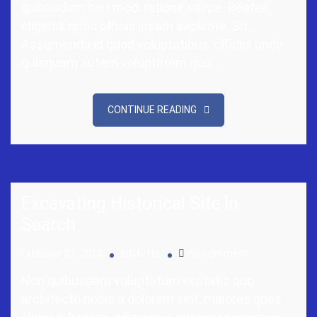
quibusdam sint modi ratione saepe. Beatae
eligendi optio officia ipsam sapiente. Sit.
Assumenda id quod voluptatibus, officiis unde
quisquam autem voluptatem quo…
CONTINUE READING
Excavating Historical Site In
Search
Febbraio 27, 2018
ediltutto
no comment
Non quibusdam voluptatum veritatis quo
architecto nobis a dolorem sint, maiores quas